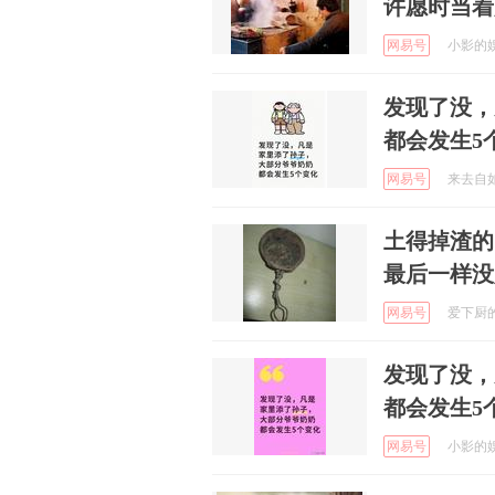
许愿时当着
网易号
小影的娱乐
发现了没，
都会发生5
网易号
来去自如的
土得掉渣的
最后一样没
网易号
爱下厨的阿
发现了没，
都会发生5
网易号
小影的娱乐