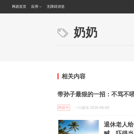
网易首页
应用
无障碍浏览
奶奶
相关内容
带孙子最狠的一招：不骂不吼
网易号
一口娱乐 2026-08-09
退休老人给
喊，吓得当