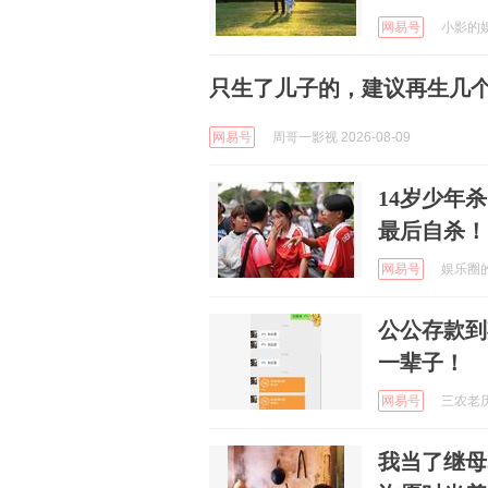
网易号
小影的娱乐
只生了儿子的，建议再生几
网易号
周哥一影视 2026-08-09
14岁少年
最后自杀！
网易号
娱乐圈的笔
公公存款到
一辈子！
网易号
三农老历 
我当了继母