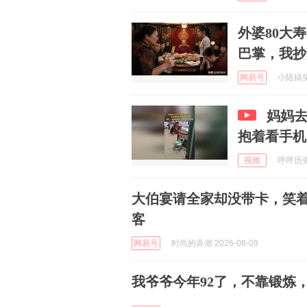
外婆80大
巴掌，我抄
网易号
小陆搞笑日
妈妈
抱着看手机
视频
呼呼历史论
大伯宴请全家却没带卡，笑
客
网易号
时尚的弄潮 2026-08-09
我爷爷今年92了，不靠锻炼