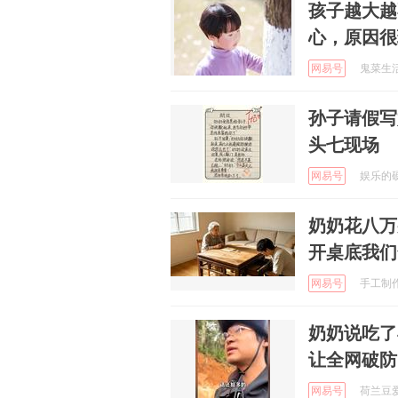
孩子越大越
心，原因很
网易号
鬼菜生活 
孙子请假写
头七现场
网易号
娱乐的硬糖
奶奶花八万
开桌底我们
网易号
手工制作阿
奶奶说吃了
让全网破防
网易号
荷兰豆爱健