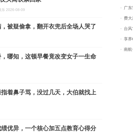
广东雷州
 2026-08-09
费大厨
满，被疑偷拿，翻开衣兜后全场人哭了
台风“
享界
南航一航班疑向乘
餐，哪知，这顿早餐竟改变女子一生命
亲指着鼻子骂，没过几天，大伯就找上
成绩优异，一个核心加五点教育心得分