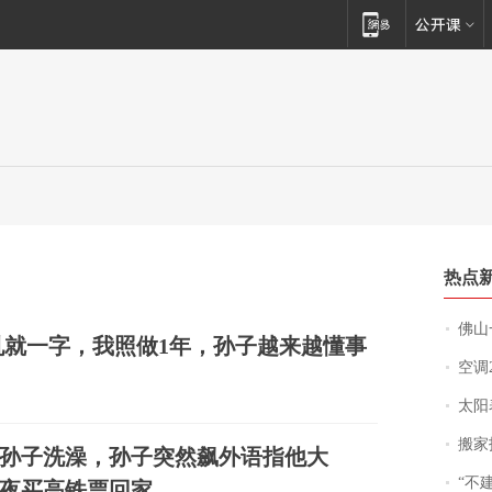
热点
佛山一中学
就一字，我照做1年，孙子越来越懂事
空调
太阳
搬家报
孙子洗澡，孙子突然飙外语指他大
“不
夜买高铁票回家