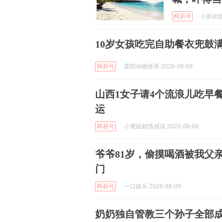
网易号
小影的娱乐
10岁女孩吃完自助餐衣兜鼓
网易号
普陀动物世界 2026-08-09
山西1女子请4个流浪儿吃早
运
网易号
小鹿姐姐情感说 2026-08-09
爷爷81岁，偷摸喝酒被我父
门
网易号
一口娱乐 2026-08-09
奶奶独自管教三个孙子全部