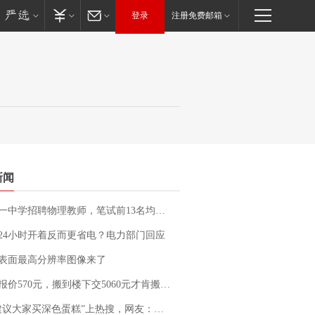
登录
注册免费邮箱
新闻
招聘物理教师，笔试前13名均遭淘汰？教育局：已叫停招聘，成立调查组全面核查
24小时开着反而更省电？电力部门回应
表面最高分辨率图像来了
价570元，搬到楼下交5060元才肯搬上楼！女子傻眼了……
建议大家买深色蛋糕”上热搜，网友：天塌了！