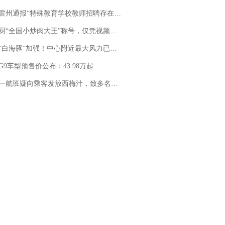
通报“特殊教育学校教师招聘存在违规行为”：已启动问责程序 副校长被停职
“全国小炒肉大王”称号，仅凭视频评出？中国烹饪协会回应
白海豚”加强！中心附近最大风力已达15级 最新研判
G9车型预售价公布：43.98万起
客发放西梅汁，致多名乘客在飞行途中排队上厕所！乘客：机上100多人只有2个厕所；客服回应：并非每架飞机都会发放西梅汁