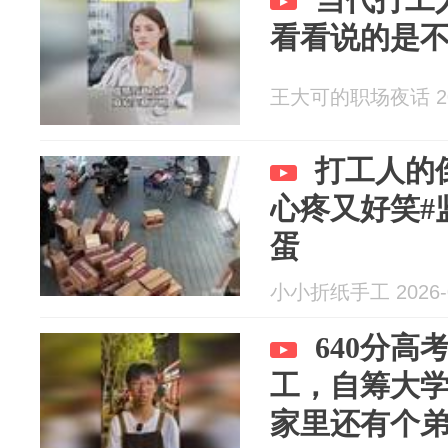
看看说的是
王大可的职场夜话 202
打工人的
心疼又好笑#
蛋
小小折纸手工 2026-0
640分
工，自筹大
家里还有个