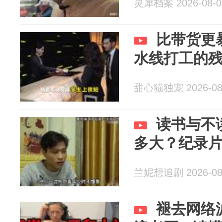
灵犀档案 2026-08-0
比带货更
水线打工的
甜心猫独宠 2026-08
读书与不
多大？纪录
兰妮想追剧 2026-08
褪去网络