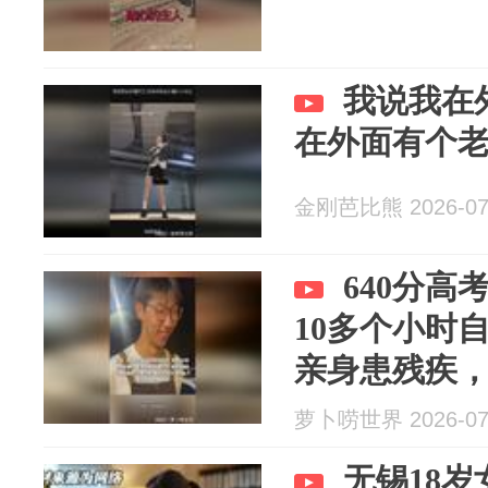
我说我在
在外面有个
金刚芭比熊 2026-07
640分
10多个小时
亲身患残疾
他们分担压力
萝卜唠世界 2026-07
无锡18