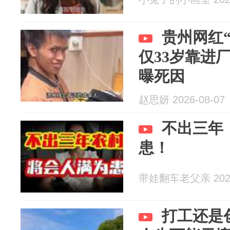
贵州网红
仅33岁靠进
曝死因
赵思妍 2026-08-07
不出三年
患！
带娃翻车老父亲 2026
打工还是