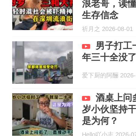
浪老哥，读
生存信念
祈月之 2026-08-01
男子打工
年三十全没
爱下厨的阿酾 2026-0
酒桌上问
岁小伙坚持干
是为何？
Hello吖小志 2026-0