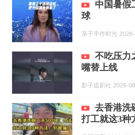
中国暑假
球
亲子手作时光 2026-0
不吃压力
嘴替上线
影子追剧社 2026-08
去香港洗
打工就这3种