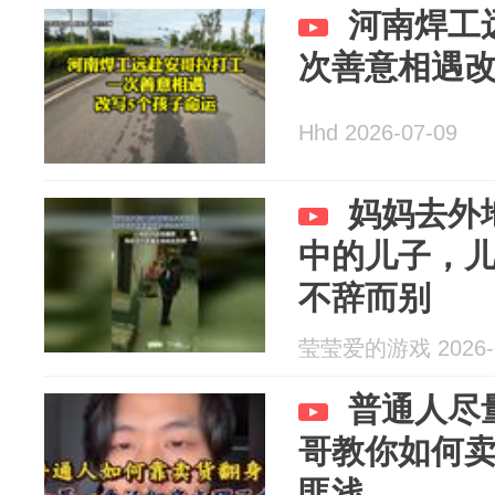
河南焊工
次善意相遇改
Hhd 2026-07-09
妈妈去外
中的儿子，
不辞而别
莹莹爱的游戏 2026-0
普通人尽
哥教你如何
匪浅…