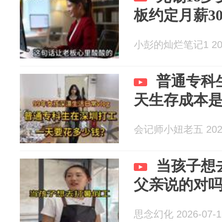
板约定月薪30
小彭的灿烂笔记1 2026
普通专科
天生存成本
会记师小妞老五 2026
当孩子想
父亲说的对
思念幻化 2026-07-1