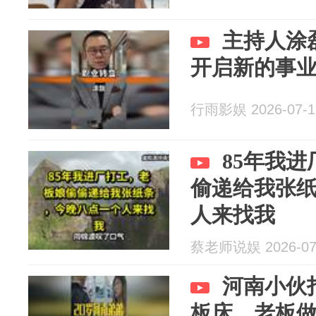
主持人涂
开启新的事
行雨影娱 2026-07-1
85年我
偷递给我张
人来找我
蔡老师说娱 2026-07
河南小伙
板床，老板