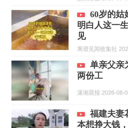
60岁的姑
明白人这一生
见
离谱见闻收集社 2026
单亲父亲
两份工
潇湘晨报 2026-08-0
福建夫妻
本想挣大钱，