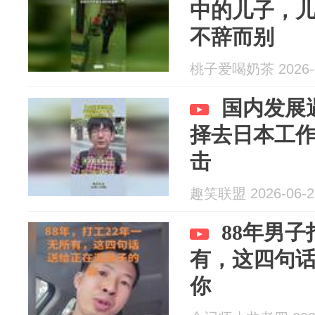
中的儿子，
不辞而别
桃子爱喝奶茶 2026-0
国内发展
择去日本工
击
趣笑联盟 2026-06-2
88年男子
有，这四句
你