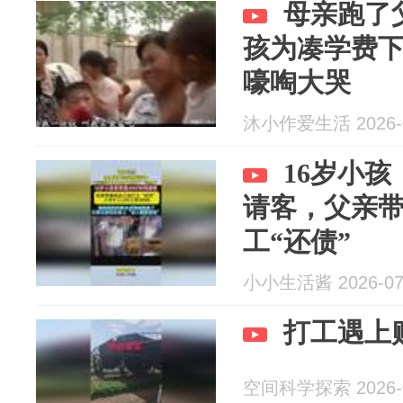
母亲跑了
孩为凑学费
嚎啕大哭
沐小作爱生活 2026-0
16岁小孩
请客，父亲
工“还债”
小小生活酱 2026-07
打工遇上
空间科学探索 2026-0