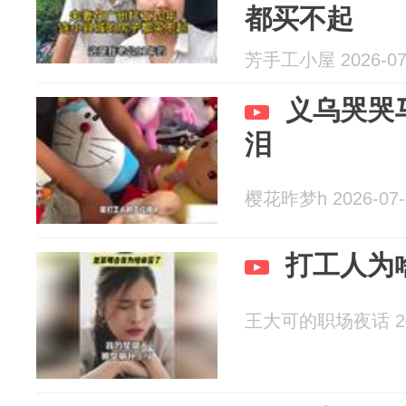
都买不起
芳手工小屋 2026-07
义乌哭哭
泪
樱花昨梦h 2026-07-
打工人为
王大可的职场夜话 202