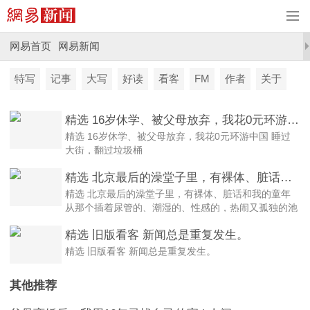
网易首页
网易新闻
特写
记事
大写
好读
看客
FM
作者
关于
精选 16岁休学、被父母放弃，我花0元环游中国 睡过大街，翻过垃圾桶
精选 16岁休学、被父母放弃，我花0元环游中国 睡过
大街，翻过垃圾桶
精选 北京最后的澡堂子里，有裸体、脏话和我的童年 从那个插着尿管的、潮湿的、性感的，热闹又孤独的池塘里，我看见过它的幸存。
精选 北京最后的澡堂子里，有裸体、脏话和我的童年
从那个插着尿管的、潮湿的、性感的，热闹又孤独的池
塘里，我看见过它的幸存。
精选 旧版看客 新闻总是重复发生。
精选 旧版看客 新闻总是重复发生。
其他推荐