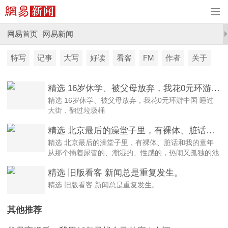
网易首页
网易新闻
特写
记事
大写
好读
看客
FM
作者
关于
精选 16岁休学、被父母放弃，我花0元环游中国 睡过大街，翻过垃圾桶
精选 16岁休学、被父母放弃，我花0元环游中国 睡过
大街，翻过垃圾桶
精选 北京最后的澡堂子里，有裸体、脏话和我的童年 从那个插着尿管的、潮湿的、性感的，热闹又孤独的池塘里，我看见过它的幸存。
精选 北京最后的澡堂子里，有裸体、脏话和我的童年
从那个插着尿管的、潮湿的、性感的，热闹又孤独的池
塘里，我看见过它的幸存。
精选 旧版看客 新闻总是重复发生。
精选 旧版看客 新闻总是重复发生。
其他推荐